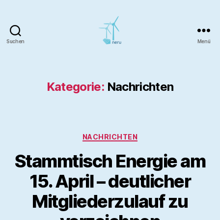
Suchen
Menü
NERU
Neue
Energie
Region
Kategorie:
Nachrichten
Uetersen
eG
Kategorien
NACHRICHTEN
Stammtisch Energie am
15. April – deutlicher
Mitgliederzulauf zu